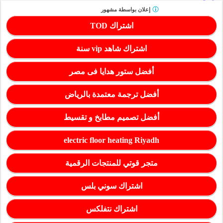
إعلان بواسطة
مشهور
اشتراك TOD
اشتراك شاهد vip سنة
أفضل ستور هدايا فى مصر
أفضل ترجمة معتمدة بالرياض
أفضل تصميم مطابخ و تقسيط
electric floor heating Riyadh
متجر قوتي للمنتجات الرقمية
اشتراك سوني بلس
اشتراك نتفلكس